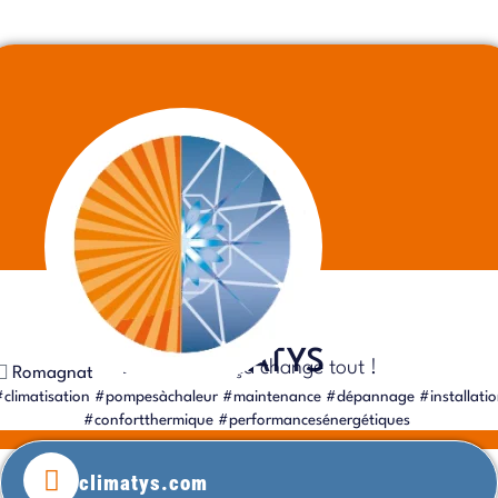
CLIMATYS
L’air de rien, ça change tout !
Romagnat
#climatisation #pompesàchaleur #maintenance #dépannage #installatio
#confortthermique #performancesénergétiques
climatys.com