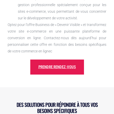
gestion professionnelle spécialement conçue pour les
sites e-commerce, vous permettant de vous concentrer
sur le développement de votre activité.
Optez pour l’offre Business de « Devenir Visible » et transformez
votre site e-commerce en une puissante plateforme de
conversion en ligne. Contactez-nous dès aujourd’hui pour
personnaliser cette offre en fonction des besoins spécifiques
de votre commerce en lignec
PRENDRE RENDEZ-VOUS
DES SOLUTIONS POUR RÉPONDRE À TOUS VOS
BESOINS SPÉCIFIQUES