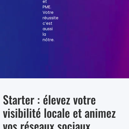
et
PME.
Votre
réussite
c’est
aussi
la
nôtre.
Starter : élevez votre
visibilité locale et animez
vos réseaux sociaux.