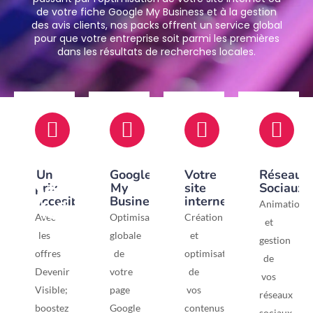
de votre fiche Google My Business et à la gestion
des avis clients, nos packs offrent un service global
pour que votre entreprise soit parmi les premières
dans les résultats de recherches locales.
Un
Google
Votre
Réseaux
prix
My
site
Sociaux
accesible
Business
internet
Animation
Avec
Optimisation
Création
et
les
globale
et
gestion
offres
de
optimisations
de
Devenir
votre
de
vos
Visible;
page
vos
réseaux
boostez
Google
contenus
sociaux