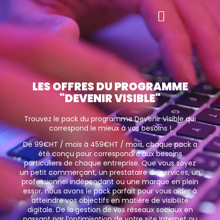
LES OFFRES DU PROGRAMME
"DEVENIR VISIBLE"
Trouvez le pack du programme Devenir Visible qui
correspond le mieux à vos besoins !
De 99€HT / mois à 459€HT / mois, chaque pack a
été conçu pour correspondre aux besoins
particuliers de chaque entreprise. Que vous soyez
un petit commerçant, un prestataire de services, un
professionnel indépendant ou une marque en plein
essor, nous avons le pack parfait pour vous aider à
atteindre vos objectifs en matière de visibilité
digitale. De la gestion de vos réseaux sociaux en
passant par l’optimisation de votre site Internet ou