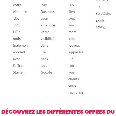
votre
My
en
:
visibilité
Business
lien
stratégie,
dès
pour
avec
posts,
99€
améliorer
vos
story,...
HT /
votre
mots
mois
visibilité
clés
(paiement
dans
locaux.
annuel)
le
Apparaissez
avec
pack
là
l'offre
local
où
Starter.
Google
vos
clients
vous
recherchent.
DÉCOUVREZ LES DIFFÉRENTES OFFRES DU